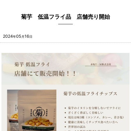
菊芋 低温フライ品 店舗売り開始
2024
05
16
年
月
日