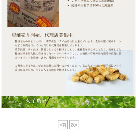
«
前
次
»