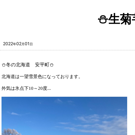
⛄生菊
2022
02
01
年
月
日
⛄冬の北海道 安平町⛄
北海道は一望雪景色になっております。
外気は氷点下10～20度...