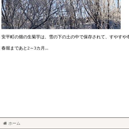
安平町の畑の生菊芋は、雪の下の土の中で保存されて、すやすや
春堀まであと2～3カ月...
ホーム