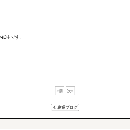
冬眠中です。
«
前
次
»
農業ブログ